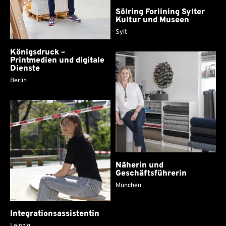
Sölring Foriining Sylter
Kultur und Museen
Sylt
Königsdruck –
Printmedien und digitale
Dienste
Berlin
Näherin und
Geschäftsführerin
München
Integrationsassistentin