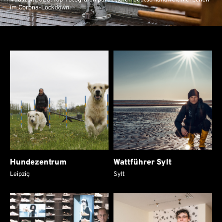
#auszeit2020: Top-Fotografen porträtieren deutschlandweit Menschen
im Corona-Lockdown.
Hundezentrum
Wattführer Sylt
Leipzig
Sylt