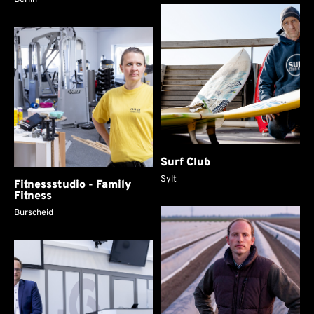
Berlin
Surf Club
Sylt
Fitnessstudio - Family
Fitness
Burscheid