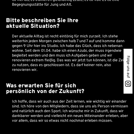
ist viel los, es trainieren gleichzeitig Leute, es ist voll. Es ist eine
Begegnungsstätte für Jung und Alt.
Bitte beschreiben Sie Ihre
aktuelle Situation?
Der aktuelle Alltag ist recht eintönig für mich zurzeit. Ich stehe
weiterhin jeden Morgen zwischen halb 7 und 7 auf und komme dann
gegen 9 Uhr hier ins Studio. Ich habe das Glück, dass ich nebenan
wohne. Seit dem 01.04. habe ich einen Azubi, der muss irgendwie
begleitet werden und den muss ich Aufgaben geben und wir
Folge uns auf
renovieren extrem fleißig. Das was wir jetzt tun können, ist die Zeit
zu nutzen, dass es geschlossen ist. Es darf keiner rein, also
renovieren wir.
Was erwarten Sie für sich
persönlich von der Zukunft?
Ich hoffe, dass wir auch aus der Zeit lernen, wie wichtig wir einander
sind. Ich höre von den Mitgliedern, dass sie uns als Person vermissen
und natürlich auch den Sport. Ich wünsche mir in Zukunft, dass wir
dankbarer werden und vielleicht ein neues Miteinander erleben, aber
vor allem, dass wir so etwas nicht nochmal erleben müssen.