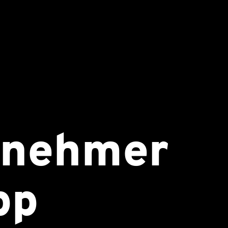
rnehmer
pp